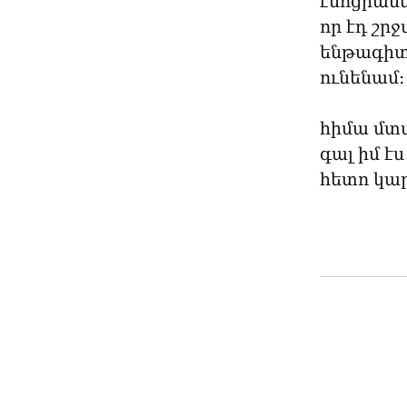
էմոցիանե
որ էդ շրջ
ենթագիտա
ունենամ։
հիմա մտած
գալ իմ է
հետո կար