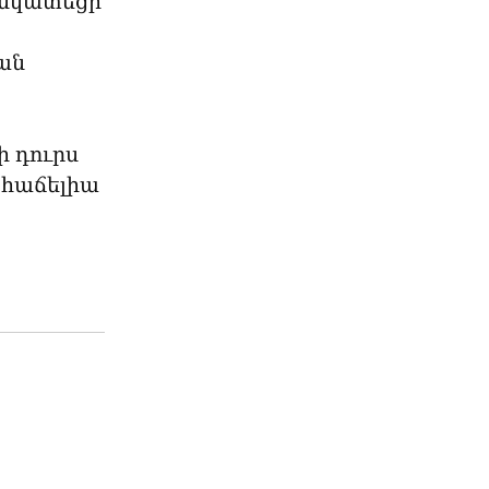
 նկատեցի 
ն 
 դուրս 
 հաճելիա 