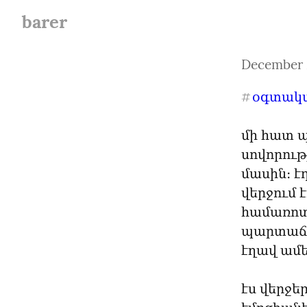
barer
December 
օգտակա
#
մի հատ 
սովորութ
մասին։ է
վերջում 
համառոտ 
պարտաճան
էղավ ամե
էս վերջե