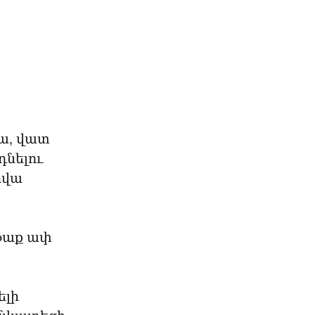
, վատ 
նելու 
վա 
ֆաք ափ 
լի 