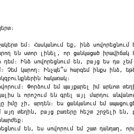
կերտ։
շակերտ եմ։ Հասկանում եք, ինձ սովորեցնում ե
արող են ստոր լինել, որ ցանկացած իրավիճակ կ
ո դեմ։ Ինձ սովորեցնում են, բայց ես դա չեմ 
մ։ Չեմ կարող։ Ինչպե՞ս հարգեմ ինքս ինձ, եթե
կզբունքներին հակառակ։

ովորում։ Փորձում եմ պայքարել իմ արևոտ տեղի
գալիս և որոշում են գրել այլ մարդու անվանու
ղը իմը չի, արդեն։ Ես ցանկանում եմ ապացուցե
մ այդ տեղին, բայց բառերը հեշտ շրջելի են, բ
նարժեք։

րեցնում են, ես սովորում եմ շատ դանդաղ, որպ