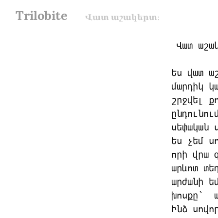
Trilobite
Վատ աշակերտ։
 Վատ աշա
Ես վատ ա
մարդիկ կ
շրջվել ք
ընդունու
սեփական ս
Ես չեմ ս
որի վրա 
արևոտ տե
արժանի ե
խոսքը՝  ա
Ինձ սովո