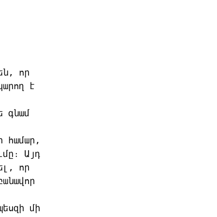
ն, որ 
արող է 
 գնամ 
 համար, 
մը։ Այդ 
լ, որ 
անավոր 
եսզի մի 