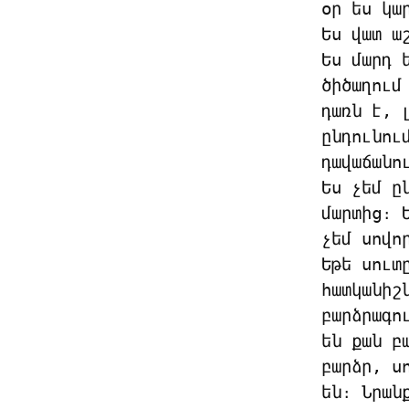
օր ես կա
Ես վատ ա
Ես մարդ 
ծիծաղում
դառն է, 
ընդունու
դավաճանո
Ես չեմ ը
մարտից։ 
չեմ սովոր
Եթե սուտ
հատկանիշ
բարձրագո
են քան բ
բարձր, ս
են։ Նրան