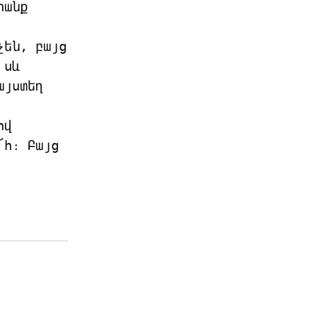
անք 
են, բայց 
սև 
յստեղ 
վ 
հ։ Բայց 