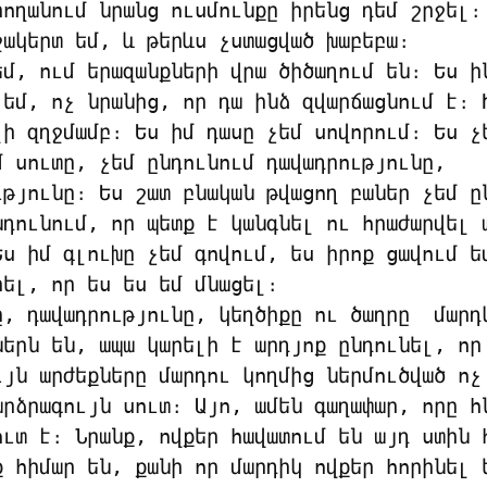
րողանում նրանց ուսմունքը իրենց դեմ շրջել։

շակերտ եմ, և թերևս չստացված խաբեբա։

եմ, ում երազանքների վրա ծիծաղում են։ Ես ին
 եմ, ոչ նրանից, որ դա ինձ զվարճացնում է։ Ի
լի զղջմամբ։ Ես իմ դասը չեմ սովորում։ Ես չե
մ սուտը, չեմ ընդունում դավադրությունը, 
ւթյունը։ Ես շատ բնական թվացող բաներ չեմ ըն
նդունում, որ պետք է կանգնել ու հրաժարվել ա
Ես իմ գլուխը չեմ գովում, ես իրոք ցավում եմ
ել, որ ես ես եմ մնացել։

ը, դավադրությունը, կեղծիքը ու ծաղրը  մարդկ
ներն են, ապա կարելի է արդյոք ընդունել, որ 
ւյն արժեքները մարդու կողմից ներմուծված ոչ 
արձրագույն սուտ։ Այո, ամեն գաղափար, որը հն
ուտ է։ Նրանք, ովքեր հավատում են այդ ստին հ
ք հիմար են, քանի որ մարդիկ ովքեր հորինել ե