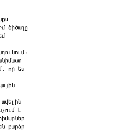
քս 
մ ծիծաղը 
մ 
դունում։ 
նիմաստ 
, որ ես 
ային 
ավելին 
չում է 
իմարներ 
ն բարձր 