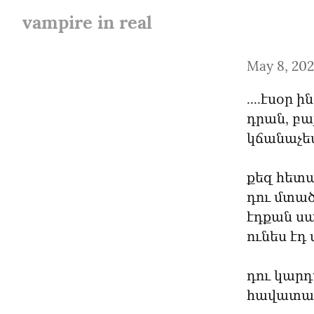
vampire in real
May 8, 20
....էսօր 
դրան, բայ
կճանաչե
քեզ հետաք
դու մտածո
էդքան սա
ունես էդ
դու կարդ
հավատաց