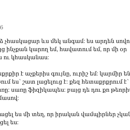
26
ինձ չհասկացար ևս մեկ անգամ: ես արդեն սովոր
ց ինչքան կարող եմ, հավատում եմ, որ մի օր 
ս ու կհասկանաս:
րքիր է աչքերիս գույնը, ուրիշ եմ: կարմիր են:
ւմ ես՝ շատ լացելուց է: քեզ հետաքրքրում է՝ ի
ռը: սառը ֆիզիկապես: բայց դե դու քո թեորի
 մասով:
ացել ես մի տեղ, որ իրական վամպիրներ չկան:
ել ես: