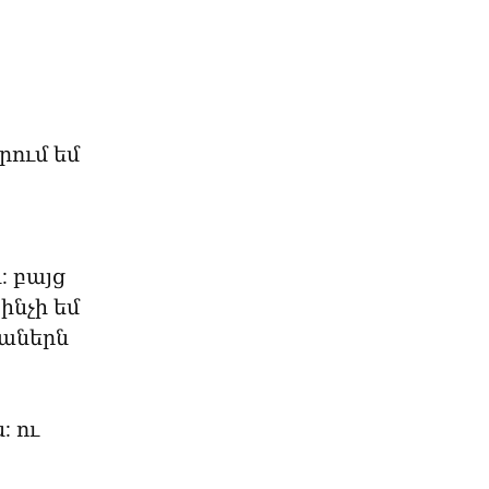
ում եմ 
 բայց 
նչի եմ 
աներն 
 ու 