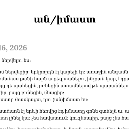
ան/իմաստ
6, 2026
 ներվելու ես։
մ ներվեցիր։ երկրորդն էլ կարելի էր։ առաջին անգամն
չ իմանաս քանի հաբն ա քեզ տանելու, ինչքան կար, էդքան
յց դե պահեցին, բռնեցին ատամներով թե պարաններով
իր, բայց բռնեցին, մնացիր։

աստը չհասկացա, դու (ան)իմաստ ես։
տճառն էլ երևի հեռվից էդ իմաստը գոնե գտնելն ա։ աս
հետո լինել կա։ չես հավատում։ կուզենայիր, բայց չես 