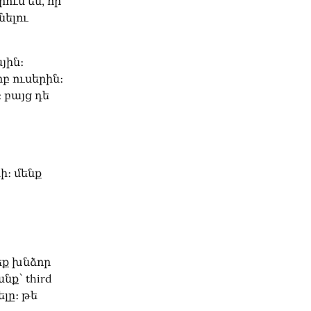
ւմ ես, որ 
ելու 
ին։ 
րբ ուսերին։ 
բայց դե 
։ մենք 
եք խնձոր 
ք՝ third 
լը։ թե 