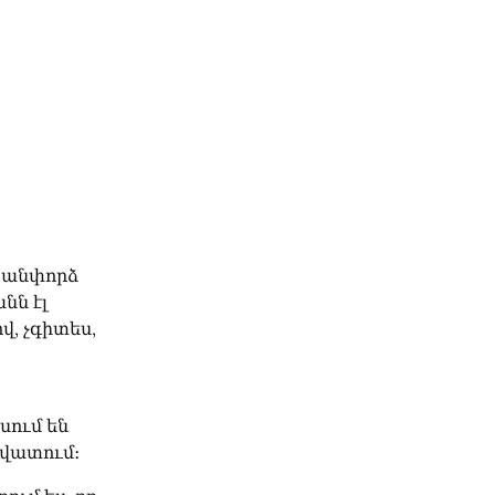
 անփորձ 
ն էլ 
, չգիտես, 
ում են 
հավատում։