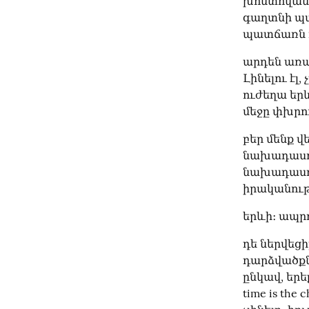
խոստովանու
գաղտնի պահ
պատճառն ո
արդեն առա
Լինելու էլ,
ուժեղա երև
մեջը փխրու
բեր մենք վե
նախադասութ
նախադասութ
իրականութ
երևի։ ապրո
դե ներվեցի
դարձվածքներ
ընկավ, երե
time is the