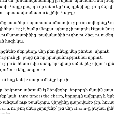
մ ես։ խոստովանահորը չէ։ նրան։ պատմում ես։ խնդրո
ի։ Կայը։ լավ, դե որ անունը Կայ դրեցինք, թող մեր լին
ւ պատասխանատուն լինի։ Կայ-ը։
նց մտածելու պատասխանատվությունը տվեցինք Կայ
 չլինելու էլ։ չէ, ծանր մեղքա։ պետք չի բարդել էնքան նու
ում արտաքինից։ բավականին ուղիղ ու ձիգ։ ու ուժեղ։ 
ն հոգի կա։
րցնենք մեր բեռը։ մեր բեռ լինելը մեր բեռնա։ սիրուն 
յուն չի։ բայց դե որ իրականություննա սիրուն 
յուն։ հետո ովա ասել, որ պիտի ամեն ինչ սիրուն լինի
յունում ենք ապրում։
ւմ ենք երևի։ ապրում ենք։ երևի։
ր։ երկրորդ անգամն էլ ներվեցիր։ երրորդի մասին շատ 
 կան՝ third time is the charm, երրորդն ավելորդ է, եր
ք անգամ ութ քսանչորս։ վերջինը դարձվածք չէր։ հուսան
 charm. ու թող մենք չորոշենք՝ թե մեր charm-ը ինչնա։ լինե