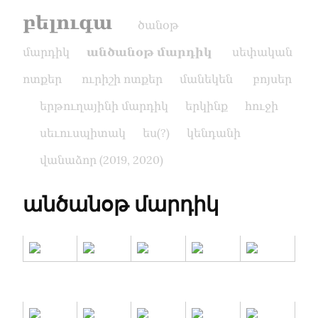
բելուգա
ծանօթ
մարդիկ
անծանօթ մարդիկ
սեփական
ոտքեր
ուրիշի ոտքեր
մանեկեն
բոյսեր
երթուղայինի մարդիկ
երկինք
հուջի
սեւուսպիտակ
ես(?)
կենդանի
վանաձոր (2019, 2020)
անծանօթ մարդիկ