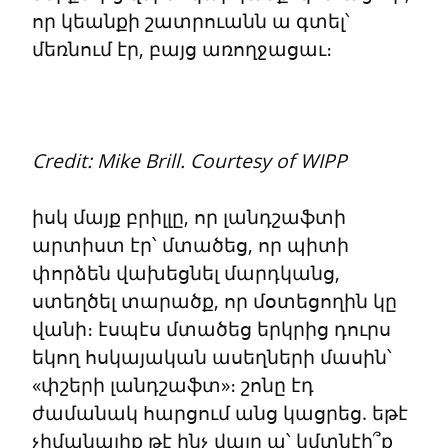
որ կեանքի շատրուանն ա գտել՝ 
մեռնում էր, բայց առողջացաւ։
Credit: Mike Brill. Courtesy of WIPP
իսկ մայք բրիլլը, որ լանդշաֆտի 
արտիստ էր՝ մտածեց, որ պիտի 
փորձեն վախեցնել մարդկանց, 
ստեղծել տարածք, որ մօտեցողին կը 
վանի։ էսպէս մտածեց երկրից դուրս 
եկող հսկայական ասեղների մասին՝ 
«փշերի լանդշաֆտ»։ շոնը էդ 
ժամանակ հարցում անց կացրեց. եթէ 
չիմանայիք թէ ինչ վայր ա՝ կմտնէի՞ք 