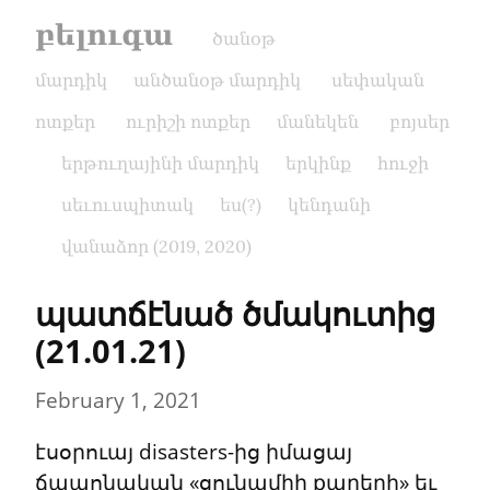
բելուգա
ծանօթ
մարդիկ
անծանօթ մարդիկ
սեփական
ոտքեր
ուրիշի ոտքեր
մանեկեն
բոյսեր
երթուղայինի մարդիկ
երկինք
հուջի
սեւուսպիտակ
ես(?)
կենդանի
վանաձոր (2019, 2020)
պատճէնած ծմակուտից 
(21.01.21)
February 1, 2021
էսօրուայ disasters-ից իմացայ 
ճապոնական «ցունամիի քարերի» եւ 