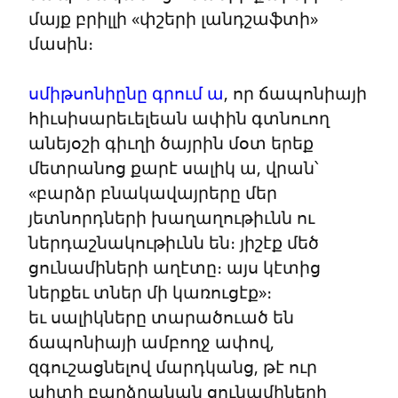
մայք բրիլլի «փշերի լանդշաֆտի» 
մասին։
սմիթսոնիընը գրում ա
, որ ճապոնիայի 
հիւսիսարեւելեան ափին գտնուող 
անեյօշի գիւղի ծայրին մօտ երեք 
մետրանոց քարէ սալիկ ա, վրան՝

«բարձր բնակավայրերը մեր 
յետնորդների խաղաղութիւնն ու 
ներդաշնակութիւնն են։ յիշէք մեծ 
ցունամիների աղէտը։ այս կէտից 
ներքեւ տներ մի կառուցէք»։

եւ սալիկները տարածուած են 
ճապոնիայի ամբողջ ափով, 
զգուշացնելով մարդկանց, թէ ուր 
պիտի բարձրանան ցունամիների 